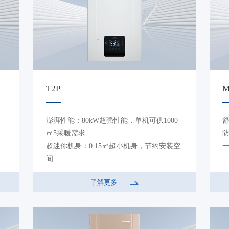
T2P
M
澎湃性能：80kW超强性能，单机可供1000
㎡5采暖需求
超迷你机身：0.15㎡超小机身，节约安装空
间
IOT智能物联：支持远程、语音控制，温暖
了解更多
尽在掌控
全预混冷凝系统炉：超一级能效，节能省气
31%