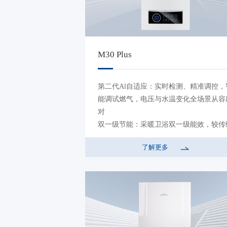
M30 Plus
第二代Al自适应：实时检测、精准调控，
能调试燃气，电压与水温变化全场景从容
对
双一级节能：采暖卫浴双一级能效，较传
壁挂炉节能33%
了解更多
双变频科技：双变频燃烧，协同节能，静
舒适
智能增容大热水：热水量至高可达16L，
松满足全家多点用水需求