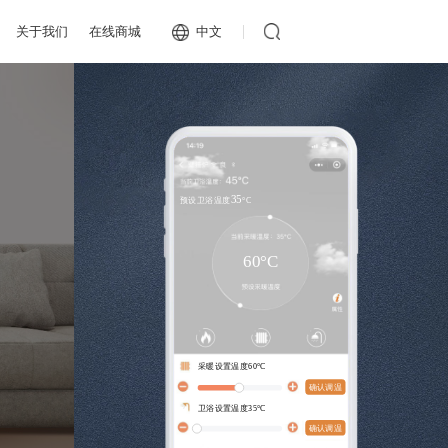
关于我们
在线商城
中文
35
预设卫浴温度
°C
60
°C
采暖设置温度
60
°C
确认调温
卫浴设置温度
35
°C
确认调温