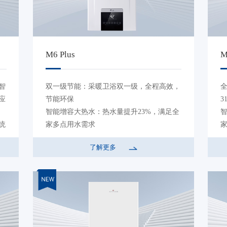
M6 Plus
M
智
双一级节能：采暖卫浴双一级，全程高效，
应
节能环保
3
智能增容大热水：热水量提升23%，满足全
统
家多点用水需求
全预混冷凝技术：热效率高达108%,净省气
了解更多
享
31%
双变频科技：智能双变频燃烧系统，低噪稳
轻
定运行，节能更静音