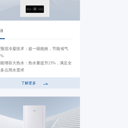
8
全预混冷凝技术：超一级能效，节能省气
1%
智能增容大热水：热水量提升23%，满足全
家多点用水需求
双一级节能：采暖卫浴双一级，节能环保
了解更多
智能双变频：运行稳定抗干扰，畅享恒温舒
适沐浴