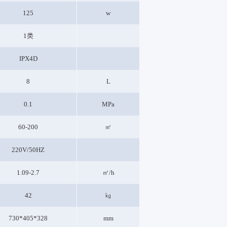
125
w
1类
IPX4D
8
L
0.1
MPa
60-200
㎡
220V/50HZ
1.09-2.7
㎡/h
42
㎏
730*405*328
mm