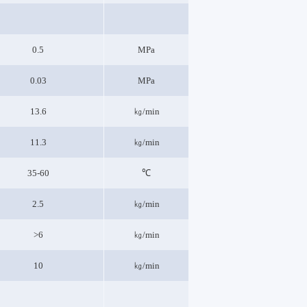
0.5
MPa
0.03
MPa
13.6
㎏/min
11.3
㎏/min
35-60
℃
2.5
㎏/min
>6
㎏/min
10
㎏/min