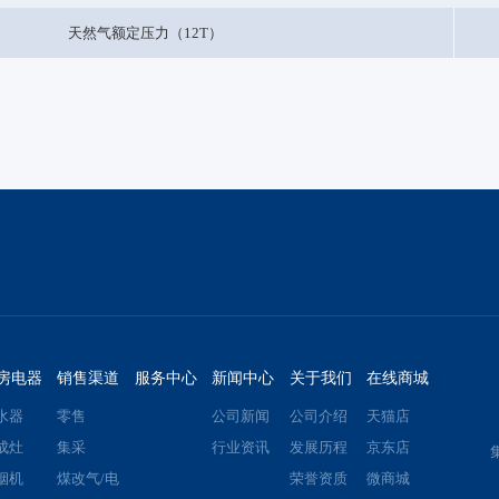
天然气额定压力（12T）
房电器
销售渠道
服务中心
新闻中心
关于我们
在线商城
水器
零售
公司新闻
公司介绍
天猫店
成灶
集采
行业资讯
发展历程
京东店
烟机
煤改气/电
荣誉资质
微商城