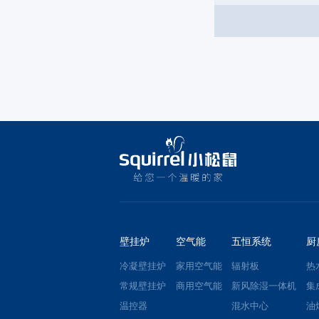
壁挂炉
空气能
五恒系统
厨
冷凝壁挂炉
家用空气能
辐射板
热
常规壁挂炉
商用空气能
新风除湿一体机
集
温控器
混水中心
油