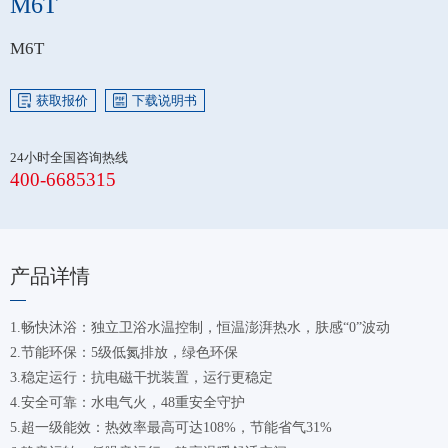
M6T
M6T
获取报价
下载说明书
24小时全国咨询热线
400-6685315
产品详情
1.畅快沐浴：独立卫浴水温控制，恒温澎湃热水，肤感“0”波动
2.节能环保：5级低氮排放，绿色环保
3.稳定运行：抗电磁干扰装置，运行更稳定
4.安全可靠：水电气火，48重安全守护
5.超一级能效：热效率最高可达108%，节能省气31%