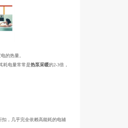
度电的热量。
其耗电量常常是
热泵采暖
的
2-3倍，
折扣，几乎完全依赖高能耗的电辅