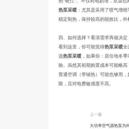
热“硬扛”。不仅耗电剧增，室温
热泵采暖
：尤其是采用了喷气增焓
稳定制热，保持较高的能效比，外
四、
如何选择？看清需求再做决定
看到这里，你可能觉得
热泵采暖
全
选
热泵采暖
，如果你：居住地冬季
验。虽然其初期购置成本可能略高
普通空调（带辅热）可能也够用，
限，且对电费敏感度不高。
上一篇
大功率空气源热泵为