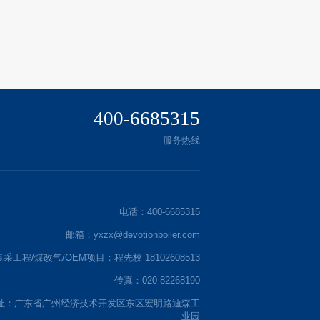
400-6685315
服务热线
电话：400-6685315
邮箱：yxzx@devotionboiler.com
集采工程/煤改气/OEM项目：程先校 18102608513
传真：020-82268190
址：广东省广州经济技术开发区东区宏明路迪森工
业园