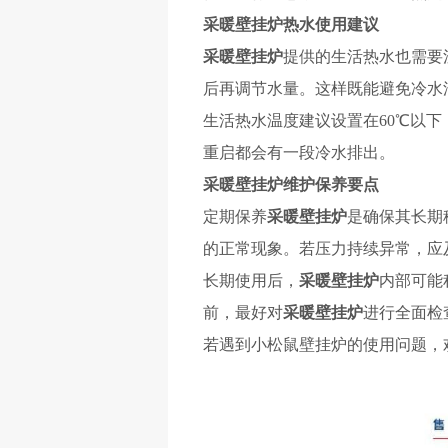
采暖壁挂炉
热水使用建议
采暖壁挂炉
提供的生活热水也需要
后再调节水量。这样既能避免冷水
生活热水温度建议设置在
60℃以
重启都会有一段冷水排出。
采暖壁挂炉
维护保养要点
定期保养
采暖壁挂炉
是确保其长期
的正常现象。若压力持续异常，应
长期使用后，
采暖壁挂炉
内部可能
前，最好对
采暖壁挂炉
进行全面检
若遇到小松鼠
壁挂炉
的使用问题，