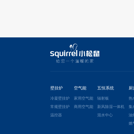
壁挂炉
空气能
五恒系统
厨
冷凝壁挂炉
家用空气能
辐射板
热
常规壁挂炉
商用空气能
新风除湿一体机
集
温控器
混水中心
油
燃