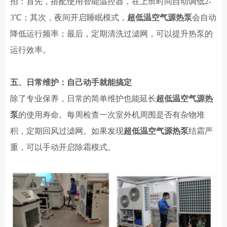
招：首先，搭配使用智能温控器，在上班时间自动调低
2-
3℃；其次，夜间开启睡眠模式，
超低温空气源热泵
会自动
降低运行频率；最后，定期清洗过滤网，
可以提升
热泵的
运行
效率。
五、日常维护：自己动手就能搞定
除了专业保养，日常的简单维护也能延长
超低温空气源热
泵
的使用寿命。每周检查一次室外机周围是否有杂物堆
积，
定期
回风过滤网。如果发现
超低温空气源热泵
结霜严
重，可以手动开启除霜模式。