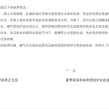
是以下的保养情况：
国土水质较硬，矿物质成分导致水路管道生水垢和杂质，而这些东西会直接
的方法，市面上现在也有专卖的水垢清除类清洁剂，当然了，也可以倒入陈醋来
，燃气壁挂炉会自动点火。循环泵驱动壁挂炉内主回路里的热水在主热交换
冷水。生活热水的最高水温低于64℃，能够防止水垢的生成。热水将持续供给
的冗余热量。
保养问题。暖气片出场后会因为运输等原因存留碎片和其他杂质，时间久了
下一篇
理保养正当宜
夏季家装和保养壁挂炉好处