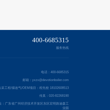
400-6685315
服务热线
电话：400-6685315
邮箱：yxzx@devotionboiler.com
集采工程/煤改气/OEM项目：程先校 18102608513
传真：020-82268190
址：广东省广州经济技术开发区东区宏明路迪森工
业园