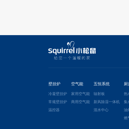
壁挂炉
空气能
五恒系统
厨
冷凝壁挂炉
家用空气能
辐射板
热
常规壁挂炉
商用空气能
新风除湿一体机
集
温控器
混水中心
油
燃