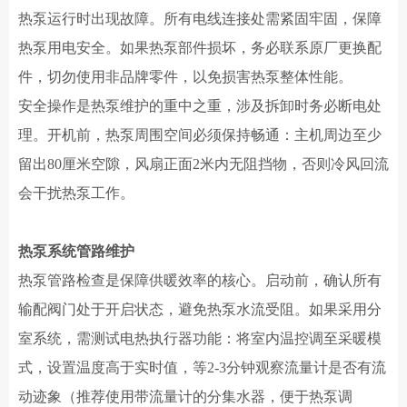
热泵运行时出现故障。所有电线连接处需紧固牢固，保障
热泵用电安全。如果热泵部件损坏，务必联系原厂更换配
件，切勿使用非品牌零件，以免损害热泵整体性能。
安全操作是热泵维护的重中之重，涉及拆卸时务必断电处
理。开机前，热泵周围空间必须保持畅通：主机周边至少
留出
80厘米空隙，风扇正面2米内无阻挡物，否则冷风回流
会干扰热泵工作。
热泵系统管路维护
热泵
管路检查是保障供暖效率的核心。启动前，确认所有
输配阀门处于开启状态，避免热泵水流受阻。如果采用分
室系统，需测试电热执行器功能：将室内温控调至采暖模
式，设置温度高于实时值，等
2-
3
分钟观察流量计是否有流
动迹象（推荐使用带流量计的分集水器，便于热泵调