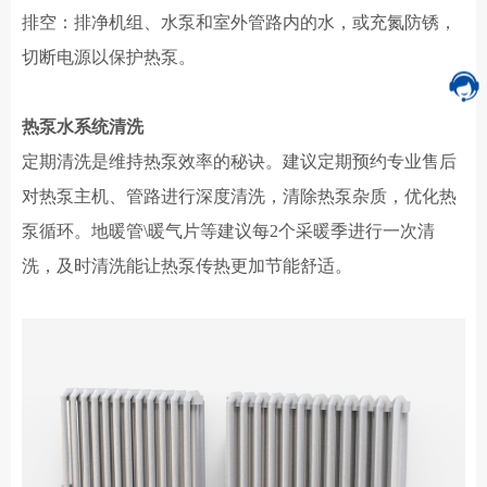
排空：排净机组、水泵和室外管路内的水，或充氮防锈，
切断电源以保护热泵
。
热泵水系统清洗
定期清洗是维持热泵效率的秘诀
。
建议定期预约专业售后
对
热泵主机
、
管路
进行深度
清洗
，
清除
热泵
杂质，优化热
泵循环。地暖管
\暖气片等
建议每
2个采暖季进行一次
清
洗
，及时清洗能让热泵
传热
更
加
节能舒适。