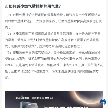
3.
如何减少
燃气壁挂炉的
用气量
?
（1）对燃气壁挂炉进行定期的保养和维护，建议在每一个采暖季结束
后对燃气壁挂炉进行一次深度的保养，让燃气壁挂炉保持高效的运行状
态；
（2）冬季采暖时可根据家庭成员的日常生活习惯，在一天内调控不同
的温度，避免家中无人时燃气壁挂炉仍在高效运转；夏季关闭采暖模
式，切换到“夏季模式”，洗澡时把水温调到合适的档位；
（3）使用热效率高的燃气壁挂炉，如小松鼠推出的小松鼠AI自适应冷
凝炉M100系列，该机型可智能调节燃气与空气混合比例，热效率高达
109%，更是达到卫浴采暖双一级的标准，净省气33%，真正的节能天花
板，还能精准适配43%混氢燃气，为未来清洁供暖提供前瞻性解决方
案。