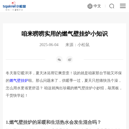
中文
咱来唠唠实用的燃气壁挂炉小知识
2025-06-04
来源：小松鼠
冬天靠它暖
洋洋
，夏天
沐浴
用它爽歪歪！说的就是咱家那台节能又环保
的
燃气壁挂炉
啦
。
那么问题来了，
供暖季一过，
夏天只想痛快洗个澡，
怎么用水更省更
舒适
？
咱
这就掏出珍藏的
燃气壁挂炉
小妙招
，敲黑板
，
干货
快学
起
！
1.
燃气壁挂炉的采暖和生活热水会发生混合吗？