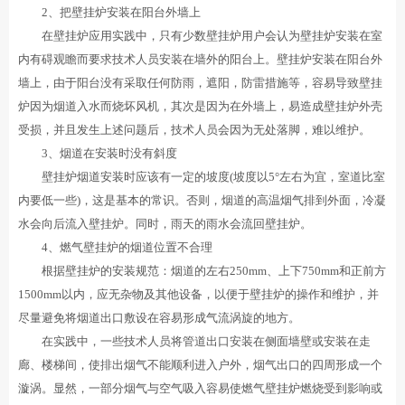
2、把壁挂炉安装在阳台外墙上
在壁挂炉应用实践中，只有少数壁挂炉用户会认为壁挂炉安装在室
内有碍观瞻而要求技术人员安装在墙外的阳台上。壁挂炉安装在阳台外
墙上，由于阳台没有采取任何防雨，遮阳，防雷措施等，容易导致壁挂
炉因为烟道入水而烧坏风机，其次是因为在外墙上，易造成壁挂炉外壳
受损，并且发生上述问题后，技术人员会因为无处落脚，难以维护。
3、烟道在安装时没有斜度
壁挂炉烟道安装时应该有一定的坡度(坡度以5°左右为宜，室道比室
内要低一些)，这是基本的常识。否则，烟道的高温烟气排到外面，冷凝
水会向后流入壁挂炉。同时，雨天的雨水会流回壁挂炉。
4、燃气壁挂炉的烟道位置不合理
根据壁挂炉的安装规范：烟道的左右250mm、上下750mm和正前方
1500mm以内，应无杂物及其他设备，以便于壁挂炉的操作和维护，并
尽量避免将烟道出口敷设在容易形成气流涡旋的地方。
在实践中，一些技术人员将管道出口安装在侧面墙壁或安装在走
廊、楼梯间，使排出烟气不能顺利进入户外，烟气出口的四周形成一个
漩涡。显然，一部分烟气与空气吸入容易使燃气壁挂炉燃烧受到影响或