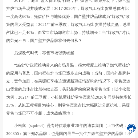
2016年，随着“蓝天保卫战”打响，在“煤改气”政策推动下，燃气壁
挂炉市场呈现井喷式发展！2017-2020年，煤改气工程出货量总体占比
一度高达60%，凭借价格与地缘优势，国产壁挂炉品牌成为“煤改气”政
策的最大受益者！2021年前三季度，煤改气工程出货量持续走低，总量
占比已不足40%，而零售市场却逆市上扬，持续增长！当“煤改气”时代
的荣光不再，国产壁挂炉品牌将何去何从？
后煤改气时代，零售市场强势崛起
“煤改气”政策推动带来的市场升温，很大程度上推动了燃气壁挂炉
的应用与普及，国内壁挂炉市场已逐步走向成熟！当前，国内外品牌林
立，竞争加剧，在采暖旺季接连遭遇新冠疫情影响的情况下，零售渠道
出货量的总体占比却持续走高，头部品牌纷纷聚焦零售市场！以小松鼠
为例，2021年前三季度，小松鼠壁挂炉零售渠道较2020年同期持续增长
35%，从以工程项目为核心，到零售渠道占比大幅跃进分庭抗礼，采暖
零售市场已不可小觑，成为战略重地！
小松鼠（squirrel）是专铸供暖事业28年的迪森集团（上市代码：
300355）旗下知名品牌，也是国内最早一批生产燃气壁挂炉的品牌！小