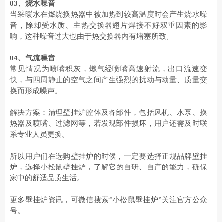
03
、
烧水噪音
当采暖水在燃烧换热器中被加热到较高温度时会产生烧水噪
音，除却受水质、主热交换器翅片焊接不好双重因素的影
响，这种噪音过大也由于热交换器内有堵塞所致。
04
、
气流噪音
常见情况为喷嘴积灰，燃气经喷嘴高速射流，出口流速变
快，与四周静止的空气之间产生强烈的扰动与动量、质量交
换而形成噪声。
解决方案：清理壁挂炉腔体及各部件，包括风机、水泵、换
热器及喷嘴、过滤网等，若发现部件损坏，用户还需及时联
系专业人员更换。
所以用户们在选购壁挂炉的时候，一定要选择
正规品牌
壁挂
炉
，选择
小松鼠壁挂炉，了解
它的
自研、自产的能力，确保
家中的舒适品质生活。
更多壁挂炉资讯，可微信搜索
“小松鼠壁挂炉”关注官方公众
号。