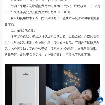
空调：采用空调取暖的费用大约为28-56元/㎡。以此核算，100㎡房
子一个采暖季需要投入的费用大约为2800-5600元。
从后期使用成本来看，同等采暖时长下壁挂炉采暖比空调采暖费用
更省钱。
三、采暖舒适对比
冬季寒冷低温，壁挂炉可以正常启动运转，温暖全家。而空调在低
温环境里面启动困难，会不断化霜，加热效率极低。空调是直线快速送
风，水分蒸发快，室内空气干燥，容易患上“空调病”。出现头量脑胀、
喉咙干涩、皮肤干痒等症状。关空调的同时，房间温度迅速下降。