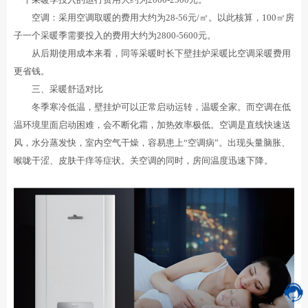
空调：采用空调取暖的费用大约为28-56元/㎡。以此核算，100㎡房
子一个采暖季需要投入的费用大约为2800-5600元。
从后期使用成本来看，同等采暖时长下壁挂炉采暖比空调采暖费用
更省钱。
三、采暖舒适对比
冬季寒冷低温，壁挂炉可以正常启动运转，温暖全家。而空调在低
温环境里面启动困难，会不断化霜，加热效率极低。空调是直线快速送
风，水分蒸发快，室内空气干燥，容易患上“空调病”。出现头量脑胀、
喉咙干涩、皮肤干痒等症状。关空调的同时，房间温度迅速下降。