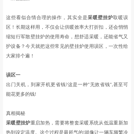
这些看似合情合理的操作，其实全是
采暖壁挂炉
取暖误
区！长期这样用，不仅会让供暖效率大打折扣，还会悄悄
缩短
行军散
壁挂炉的使用寿命，想舒适采暖，还能省气又
护设备？今天就把这些常见的壁挂炉使用误区，一次性给
大家排个遍！
误区一
出门关机，到家开机更省钱
?这是一种"无效省钱",甚至可
能花更多的钱!
真相揭秘
采暖壁挂炉
重启加热，需要将整套采暖系统从低温重新加
热到设定温度。这个过程是最耗气的
!就像让一辆车频繁冷