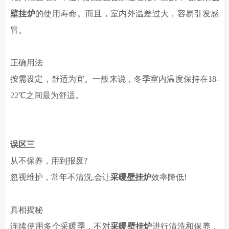
壁挂炉
的使用寿命。而且，室内外温差过大，容易引发感
冒。
正确用法
按需设定，舒适为宜。一般来说，冬季室内温度保持在
18-
22
℃
之间最为舒适。
误区
三
从不保养，用到报废
?
忽视维护，常年不清洗
,会
让
采暖壁挂炉
效率降低
!
真相揭秘
连续使用多个采暖季，不对
采暖壁挂炉
进行清洗和保养，