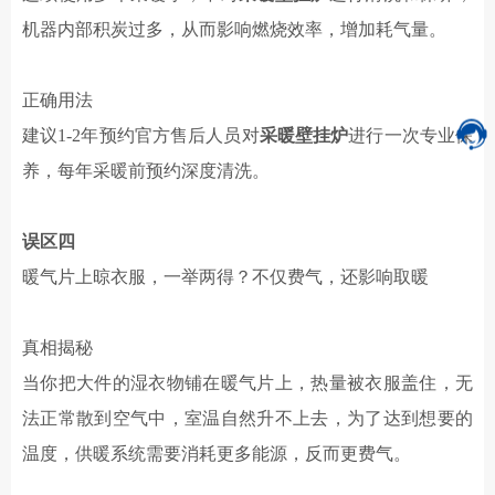
机器内部积炭过多，从而影响燃烧效率，增加耗气量。
正确用法
建议
1-2年
预约官方售后人员对
采暖壁挂炉
进行一次专业保
养
，
每年采暖前预约深度清洗。
误区
四
暖气片上晾衣服，
一举两得？
不仅费气，还影响取暖
真相揭秘
当你把大件的湿衣物铺在暖气片上，热量被衣服盖住，无
法正常散到空气中，室温自然升不上去，为了达到想要的
温度，供暖系统需要消耗更多能源，反而更费气。