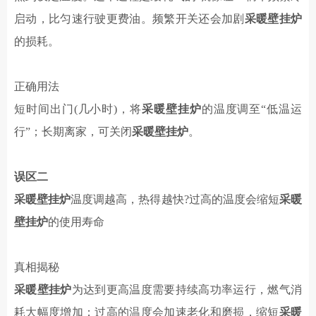
启动，比匀速行驶更费油。频繁开关还会加剧
采暖壁挂炉
的
损耗。
正确用法
短时间出门
(几小时)，将
采暖壁挂炉
的
温度调至
“
低温运
行
”；
长期离家，可关闭
采暖壁挂炉
。
误区
二
采暖壁挂炉
温度调越高，热得越快
?过高的温度会缩短
采暖
壁挂炉
的使用寿命
真相揭秘
采暖壁挂炉
为达到更高温度需要持续高功率运行，燃气消
耗大幅度增加
；
过高的温度会加速老化和磨损，缩短
采暖